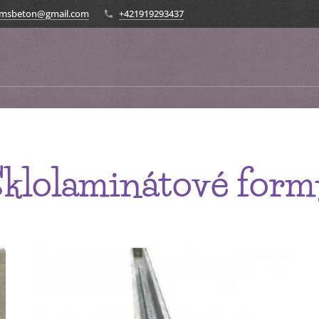
ormsbeton@gmail.com
+421919293437
klolaminátové for