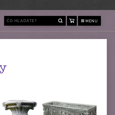
MENU
my