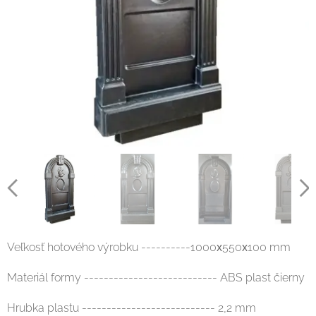
Veľkosť hotového výrobku ----------1000х550х100 mm
Materiál formy --------------------------- ABS plast čierny
Hrubka plastu --------------------------- 2,2 mm