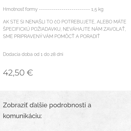
Hmotnosť formy ------------------------- 1,5 kg
AK STE SI NENAŠLI TO čO POTREBUJETE, ALEBO MÁTE
ŠPECIFICKÚ POŽIADAVKU, NEVÁHAJTE NÁM ZAVOLAŤ,
SME PRIPRAVENÝ VÁM POMÔCŤ A PORADIŤ
Dodacia doba od 1 do 28 dni
42,50
€
Zobraziť ďalšie podrobnosti a
komunikáciu: