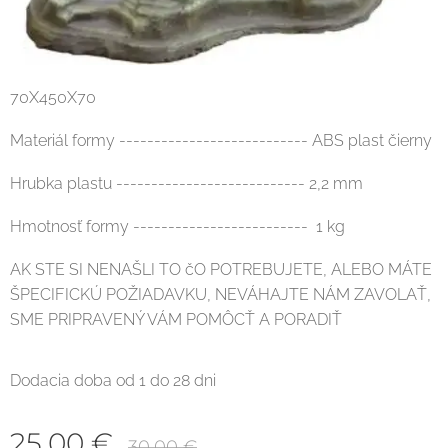
70X450X70
Materiál formy --------------------------- ABS plast čierny
Hrubka plastu --------------------------- 2,2 mm
Hmotnosť formy ------------------------- 1 kg
AK STE SI NENAŠLI TO čO POTREBUJETE, ALEBO MÁTE
ŠPECIFICKÚ POŽIADAVKU, NEVÁHAJTE NÁM ZAVOLAŤ,
SME PRIPRAVENÝ VÁM POMÔCŤ A PORADIŤ
Dodacia doba od 1 do 28 dni
25,00
€
30,00
€