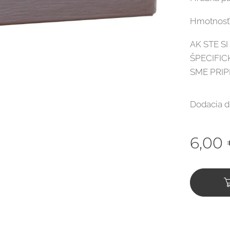
Hmotnosť f
AK STE S
ŠPECIFI
SME PRI
Dodacia d
6,00