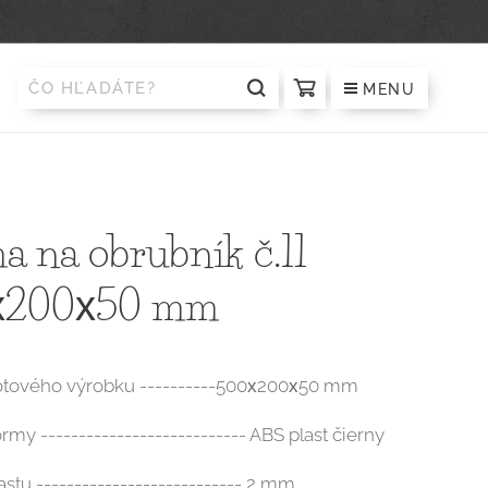
MENU
a na obrubník č.11
х200х50 mm
otového výrobku ----------500х200х50 mm
ormy --------------------------- ABS plast čierny
stu --------------------------- 2 mm