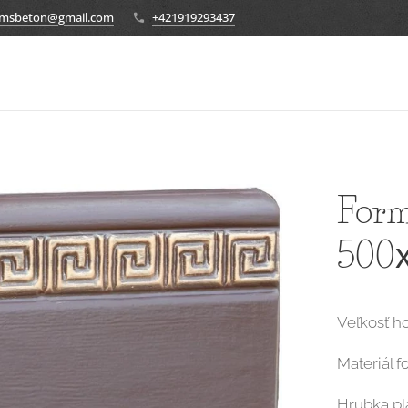
ormsbeton@gmail.com
+421919293437
Form
500
Veľkosť h
Materiál f
Hrubka pla