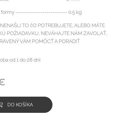
ormy ------------------------- 0.5 kg
I NENAŠLI TO čO POTREBUJETE, ALEBO MÁTE
CKÚ POŽIADAVKU, NEVÁHAJTE NÁM ZAVOLAŤ,
PRAVENÝ VÁM POMÔCŤ A PORADIŤ
oba od 1 do 28 dni
€
DO KOŠÍKA