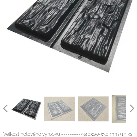
Veľkosť hotového výrobku ----------340х155х30 mm (19 ks