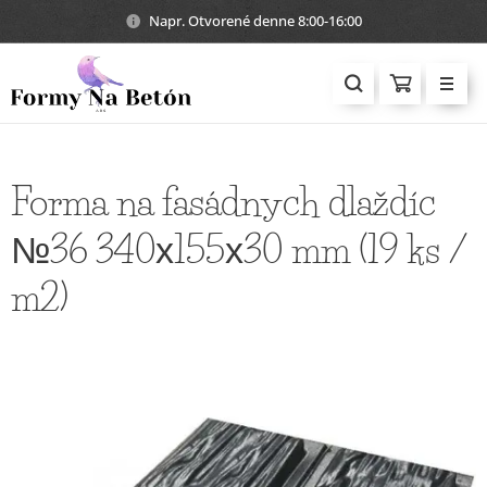
Napr. Otvorené denne 8:00-16:00
Forma na fasádnych dlaždíc
№36 340х155х30 mm (19 ks /
m2)