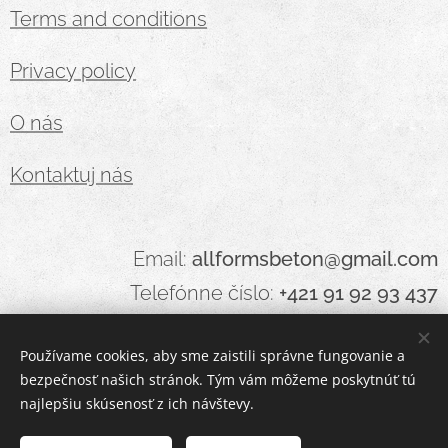
Terms and conditions
Privacy policy
O nás
Kontaktuj nás
Email:
allformsbeton@gmail.com
Telefónne číslo:
+421 91 92 93 437
Používame cookies, aby sme zaistili správne fungovanie a
bezpečnosť našich stránok. Tým vám môžeme poskytnúť tú
Cookies
najlepšiu skúsenosť z ich návštevy.