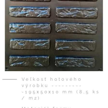
Veľkosť hotového
výrobku ---------
-195х50х10 mm (8,5 ks
/ m2)