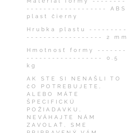
Materiál formy --------
------------------- ABS
plast čierny
Hrubka plastu ---------
------------------ 2 mm
Hmotnosť formy -------
------------------ 0.5
kg
AK STE SI NENAŠLI TO
čO POTREBUJETE,
ALEBO MÁTE
ŠPECIFICKÚ
POŽIADAVKU,
NEVÁHAJTE NÁM
ZAVOLAŤ, SME
PRIPRAVENÝ VÁM