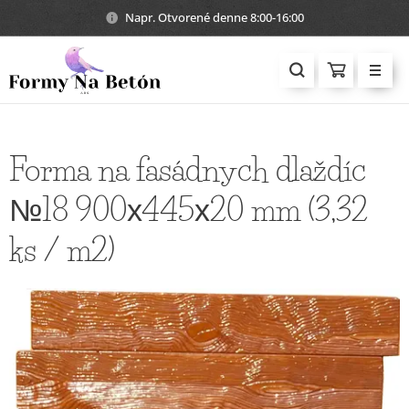
Napr. Otvorené denne 8:00-16:00
Forma na fasádnych dlaždíc
№18 900х445х20 mm (3,32
ks / m2)