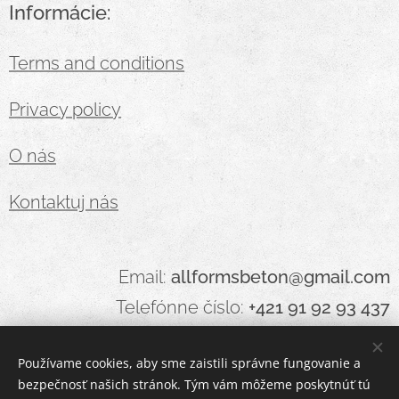
Informácie:
Terms and conditions
Privacy policy
O nás
Kontaktuj nás
Email:
allformsbeton@gmail.com
Telefónne číslo:
+421 91 92 93 437
Používame cookies, aby sme zaistili správne fungovanie a
bezpečnosť našich stránok. Tým vám môžeme poskytnúť tú
Cookies