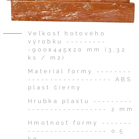
Veľkosť hotového
výrobku ---------
-900х445х20 mm (3,32
ks / m2)
Materiál formy --------
------------------- ABS
plast čierny
Hrubka plastu ---------
------------------ 2 mm
Hmotnosť formy -------
------------------ 0.5
kg