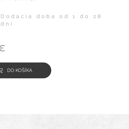
Dodacia doba od 1 do 28
dni
€
DO KOŠÍKA