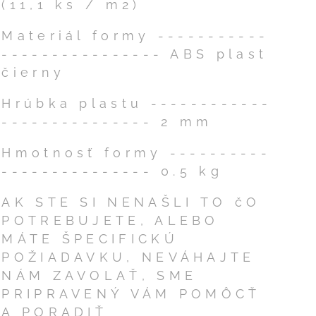
(11,1 ks / m2)
Materiál formy -----------
---------------- ABS plast
čierny
Hrúbka plastu ------------
--------------- 2 mm
Hmotnosť formy ----------
--------------- 0.5 kg
AK STE SI NENAŠLI TO čO
POTREBUJETE, ALEBO
MÁTE ŠPECIFICKÚ
POŽIADAVKU, NEVÁHAJTE
NÁM ZAVOLAŤ, SME
PRIPRAVENÝ VÁM POMÔCŤ
A PORADIŤ