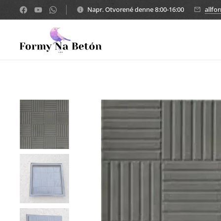
Napr. Otvorené denne 8:00-16:00
allf