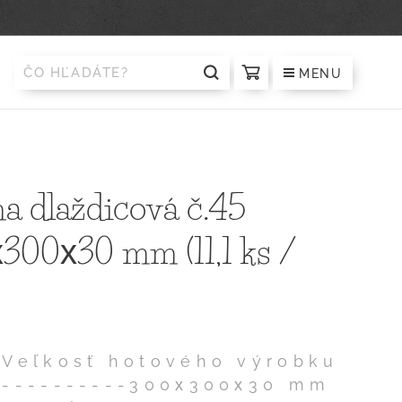
MENU
a dlaždicová č.45
300х30 mm (11,1 ks /
Veľkosť hotového výrobku
----------300х300х30 mm