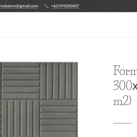
ormsbeton@gmail.com
+421919293437
Form
300х
m2)