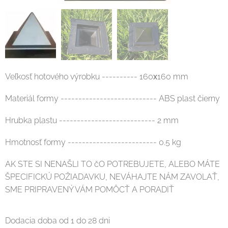
Veľkosť hotového výrobku ---------- 160х160 mm
Materiál formy --------------------------- ABS plast čierny
Hrubka plastu --------------------------- 2 mm
Hmotnosť formy ------------------------- 0.5 kg
AK STE SI NENAŠLI TO čO POTREBUJETE, ALEBO MÁTE
ŠPECIFICKÚ POŽIADAVKU, NEVÁHAJTE NÁM ZAVOLAŤ,
SME PRIPRAVENÝ VÁM POMÔCŤ A PORADIŤ
Dodacia doba od 1 do 28 dni