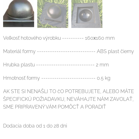
Veľkosť hotového výrobku ---------- 160х160 mm
Materiál formy --------------------------- ABS plast čierny
Hrubka plastu --------------------------- 2 mm
Hmotnosť formy ------------------------- 0.5 kg
AK STE SI NENAŠLI TO čO POTREBUJETE, ALEBO MÁTE
ŠPECIFICKÚ POŽIADAVKU, NEVÁHAJTE NÁM ZAVOLAŤ,
SME PRIPRAVENÝ VÁM POMÔCŤ A PORADIŤ
Dodacia doba od 1 do 28 dni