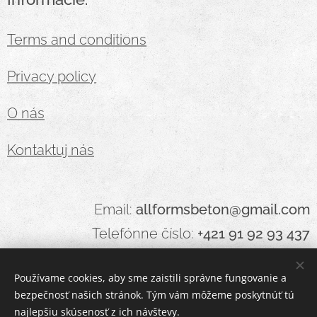
Terms and conditions
Privacy policy
O nás
Kontaktuj nás
Email:
allformsbeton@gmail.com
Telefónne číslo:
+421 91 92 93 437
Používame cookies, aby sme zaistili správne fungovanie a
bezpečnosť našich stránok. Tým vám môžeme poskytnúť tú
Cookies
najlepšiu skúsenosť z ich návštevy.