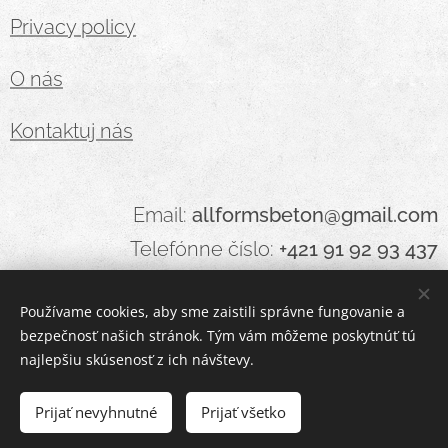
Privacy policy
O nás
Kontaktuj nás
Email:
allformsbeton@gmail.com
Telefónne číslo:
+421 91 92 93 437
Používame cookies, aby sme zaistili správne fungovanie a
bezpečnosť našich stránok. Tým vám môžeme poskytnúť tú
Cookies
najlepšiu skúsenosť z ich návštevy.
DO KOŠÍKA
Prijať nevyhnutné
Prijať všetko