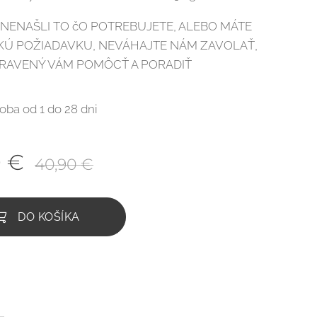
I NENAŠLI TO čO POTREBUJETE, ALEBO MÁTE
CKÚ POŽIADAVKU, NEVÁHAJTE NÁM ZAVOLAŤ,
PRAVENÝ VÁM POMÔCŤ A PORADIŤ
oba od 1 do 28 dni
0
€
40,90
€
DO KOŠÍKA