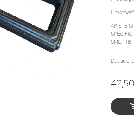
Hmotnosť f
AK STE S
ŠPECIFI
SME PRI
Dodacia d
42,5