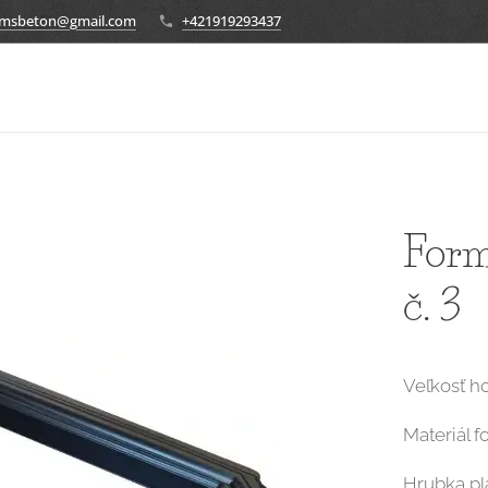
ormsbeton@gmail.com
+421919293437
Form
č. 3
Veľkosť h
Materiál f
Hrubka pla