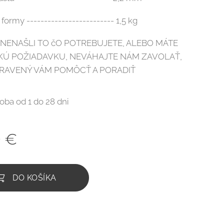
ormy ------------------------- 1,5 kg
I NENAŠLI TO čO POTREBUJETE, ALEBO MÁTE
CKÚ POŽIADAVKU, NEVÁHAJTE NÁM ZAVOLAŤ,
PRAVENÝ VÁM POMÔCŤ A PORADIŤ
oba od 1 do 28 dni
0
€
DO KOŠÍKA