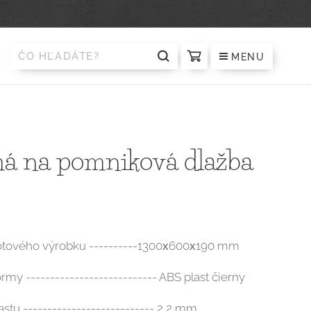
MENU
á na pomniková dlažba
otového výrobku ----------1300х600х190 mm
ormy --------------------------- ABS plast čierny
stu --------------------------- 2,2 mm