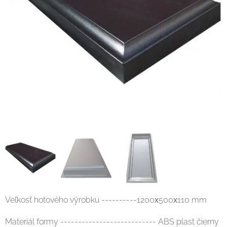
Veľkosť hotového výrobku ----------1200х500х110 mm
Materiál formy --------------------------- ABS plast čierny