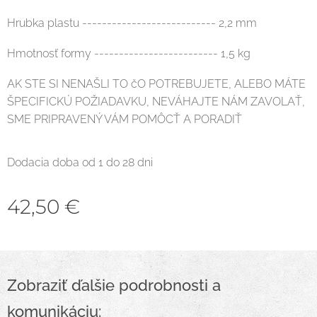
Hrubka plastu --------------------------- 2,2 mm
Hmotnosť formy ------------------------- 1,5 kg
AK STE SI NENAŠLI TO čO POTREBUJETE, ALEBO MÁTE
ŠPECIFICKÚ POŽIADAVKU, NEVÁHAJTE NÁM ZAVOLAŤ,
SME PRIPRAVENÝ VÁM POMÔCŤ A PORADIŤ
Dodacia doba od 1 do 28 dni
42,50
€
Zobraziť ďalšie podrobnosti a
komunikáciu: