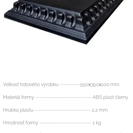
Veľkosť hotového výrobku ----------550х350х100 mm
Materiál formy --------------------------- ABS plast čierny
Hrubka plastu --------------------------- 2,2 mm
Hmotnosť formy ------------------------- 1 kg