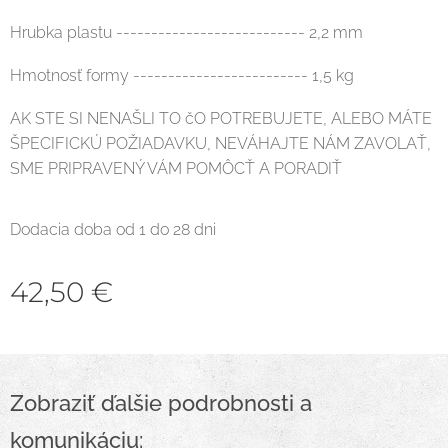
Hrubka plastu --------------------------- 2,2 mm
Hmotnosť formy ------------------------- 1,5 kg
AK STE SI NENAŠLI TO čO POTREBUJETE, ALEBO MÁTE
ŠPECIFICKÚ POŽIADAVKU, NEVÁHAJTE NÁM ZAVOLAŤ,
SME PRIPRAVENÝ VÁM POMÔCŤ A PORADIŤ
Dodacia doba od 1 do 28 dni
42,50
€
Zobraziť ďalšie podrobnosti a
komunikáciu: