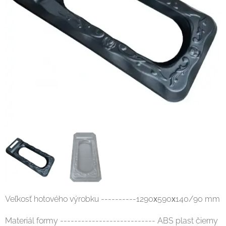
Veľkosť hotového výrobku ----------1290х590х140/90 mm
Materiál formy --------------------------- ABS plast čierny