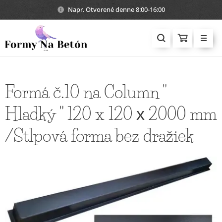
Napr. Otvorené denne 8:00-16:00
Formá č.10 na Column "
Hladký " 120 x 120 х 2000 mm
/Stlpová forma bez dražiek