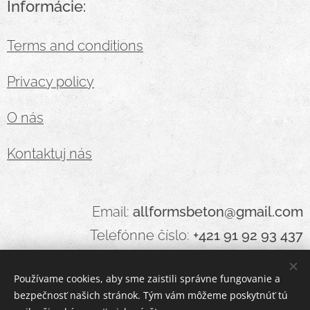
Informácie:
Terms and conditions
Privacy policy
O nás
Kontaktuj nás
Email:
allformsbeton@gmail.com
Telefónne číslo:
+421 91 92 93 437
Používame cookies, aby sme zaistili správne fungovanie a
bezpečnosť našich stránok. Tým vám môžeme poskytnúť tú
Cookies