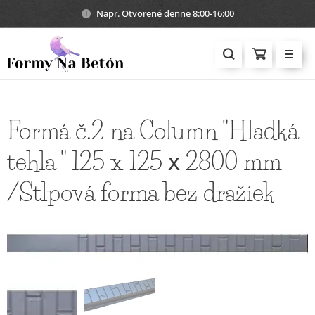
Napr. Otvorené denne 8:00-16:00
Formá č.2 na Column "Hladká
tehla " 125 x 125 х 2800 mm
/Stlpová forma bez dražiek