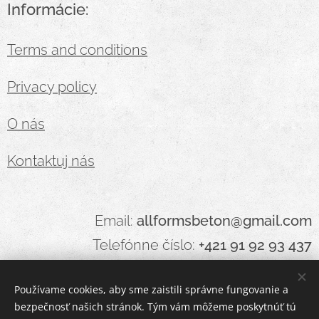
Informácie:
Terms and conditions
Privacy policy
O nás
Kontaktuj nás
Email:
allformsbeton@gmail.com
Telefónne číslo:
+421 91 92 93 437
Používame cookies, aby sme zaistili správne fungovanie a
bezpečnosť našich stránok. Tým vám môžeme poskytnúť tú
Cookies